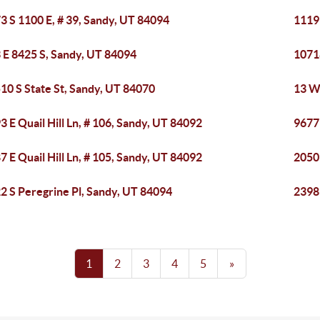
3 S 1100 E, # 39, Sandy, UT 84094
1119
 E 8425 S, Sandy, UT 84094
1071
10 S State St, Sandy, UT 84070
13 W
3 E Quail Hill Ln, # 106, Sandy, UT 84092
9677 
7 E Quail Hill Ln, # 105, Sandy, UT 84092
2050
2 S Peregrine Pl, Sandy, UT 84094
2398 
1
2
3
4
5
»