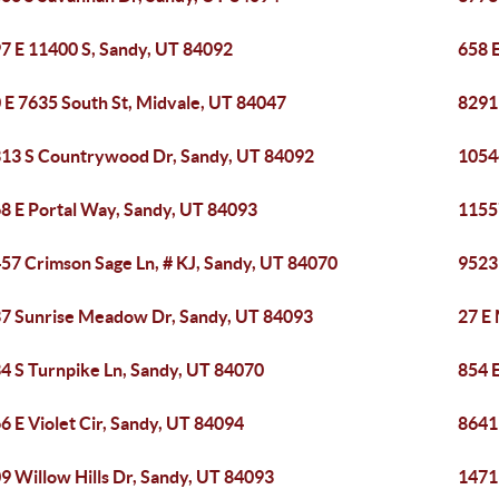
7 E 11400 S, Sandy, UT 84092
658 E
 E 7635 South St, Midvale, UT 84047
8291
13 S Countrywood Dr, Sandy, UT 84092
1054
8 E Portal Way, Sandy, UT 84093
1155
57 Crimson Sage Ln, # KJ, Sandy, UT 84070
9523
7 Sunrise Meadow Dr, Sandy, UT 84093
27 E 
4 S Turnpike Ln, Sandy, UT 84070
854 
6 E Violet Cir, Sandy, UT 84094
8641
9 Willow Hills Dr, Sandy, UT 84093
1471