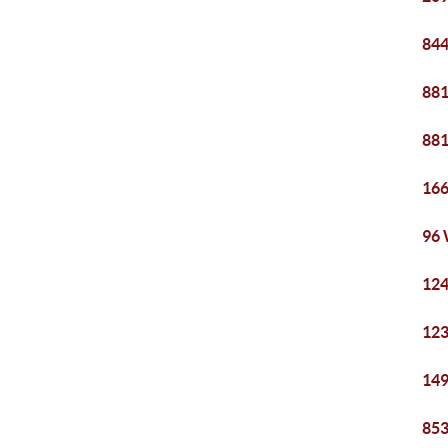
844
881
881
166
96 
124
123
149
853