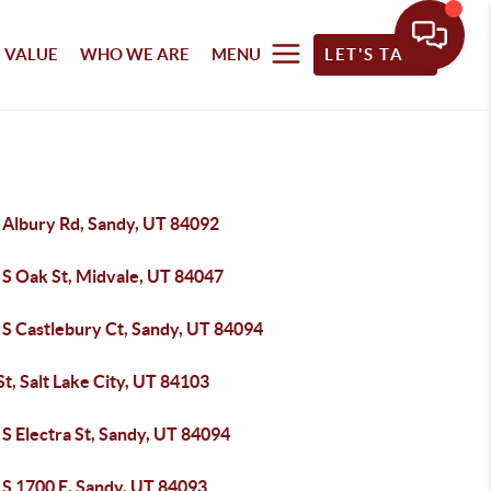
 VALUE
WHO WE ARE
MENU
LET'S TALK
 Albury Rd, Sandy, UT 84092
 S Oak St, Midvale, UT 84047
 S Castlebury Ct, Sandy, UT 84094
St, Salt Lake City, UT 84103
S Electra St, Sandy, UT 84094
 S 1700 E, Sandy, UT 84093