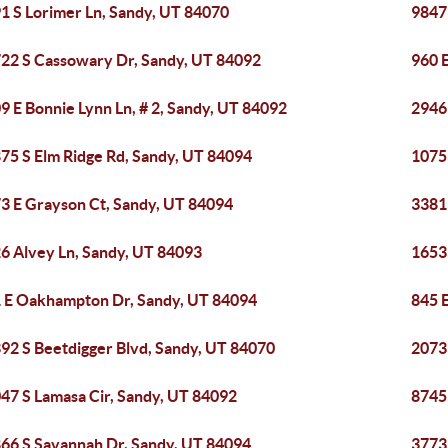
1 S Lorimer Ln, Sandy, UT 84070
9847
22 S Cassowary Dr, Sandy, UT 84092
960 E
9 E Bonnie Lynn Ln, # 2, Sandy, UT 84092
2946 
75 S Elm Ridge Rd, Sandy, UT 84094
1075
3 E Grayson Ct, Sandy, UT 84094
3381
6 Alvey Ln, Sandy, UT 84093
1653
 E Oakhampton Dr, Sandy, UT 84094
845 
92 S Beetdigger Blvd, Sandy, UT 84070
2073
47 S Lamasa Cir, Sandy, UT 84092
8745
66 S Savannah Dr, Sandy, UT 84094
3773 