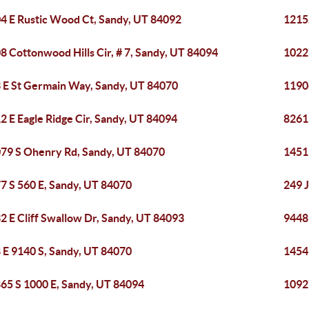
4 E Rustic Wood Ct, Sandy, UT 84092
1215
8 Cottonwood Hills Cir, # 7, Sandy, UT 84094
10227
 E St Germain Way, Sandy, UT 84070
1190
2 E Eagle Ridge Cir, Sandy, UT 84094
8261
79 S Ohenry Rd, Sandy, UT 84070
1451
7 S 560 E, Sandy, UT 84070
249 
2 E Cliff Swallow Dr, Sandy, UT 84093
9448
 E 9140 S, Sandy, UT 84070
1454
65 S 1000 E, Sandy, UT 84094
1092