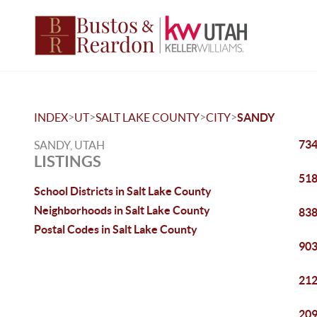
>
>
>
>
INDEX
UT
SALT LAKE COUNTY
CITY
SANDY
734
SANDY, UTAH
LISTINGS
518
School Districts in Salt Lake County
Neighborhoods in Salt Lake County
838
Postal Codes in Salt Lake County
903
212
209