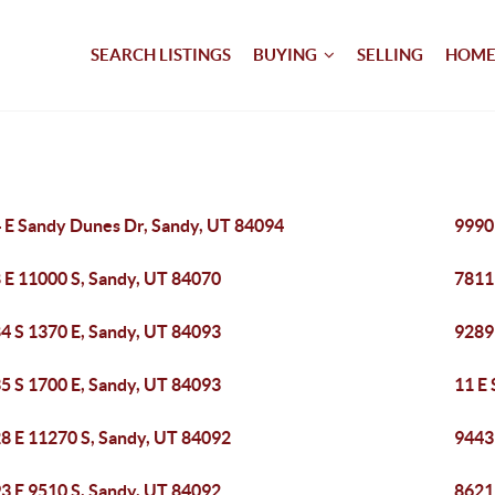
SEARCH LISTINGS
BUYING
SELLING
HOME
 E Sandy Dunes Dr, Sandy, UT 84094
9990
 E 11000 S, Sandy, UT 84070
7811
4 S 1370 E, Sandy, UT 84093
9289
5 S 1700 E, Sandy, UT 84093
11 E 
8 E 11270 S, Sandy, UT 84092
9443 
3 E 9510 S, Sandy, UT 84092
8621