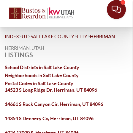
>
>
>
>
INDEX
UT
SALT LAKE COUNTY
CITY
HERRIMAN
HERRIMAN, UTAH
LISTINGS
School Districts in Salt Lake County
Neighborhoods in Salt Lake County
Postal Codes in Salt Lake County
14523 S Long Ridge Dr, Herriman, UT 84096
14661 S Rock Canyon Cir, Herriman, UT 84096
14354 S Dennery Cv, Herriman, UT 84096
6024 13000 S, Herriman, UT 84096